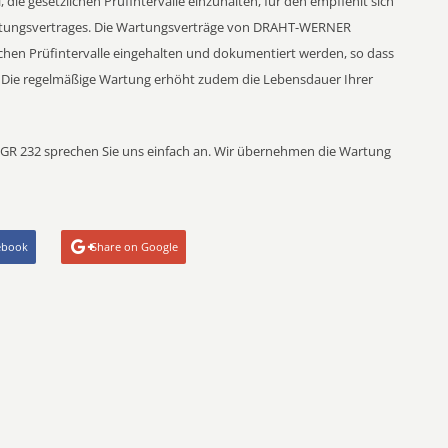
, die gesetzlichen Prüfintervalle einzuhalten, für den empfiehlt sich
rtungsvertrages. Die Wartungsverträge von DRAHT-WERNER
ichen Prüfintervalle eingehalten und dokumentiert werden, so dass
t. Die regelmäßige Wartung erhöht zudem die Lebensdauer Ihrer
R 232 sprechen Sie uns einfach an. Wir übernehmen die Wartung
ebook
Share on Google