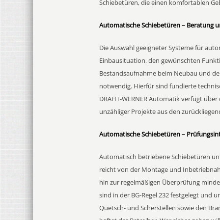
Schiebetüren, die einen komfortablen G
Automatische Schiebetüren – Beratung
Die Auswahl geeigneter Systeme für auto
Einbausituation, den gewünschten Funktio
Bestandsaufnahme beim Neubau und der M
notwendig. Hierfür sind fundierte techn
DRAHT-WERNER Automatik verfügt über de
unzähliger Projekte aus den zurückliegen
Automatische Schiebetüren – Prüfungsint
Automatisch betriebene Schiebetüren unt
reicht von der Montage und Inbetriebnahm
hin zur regelmäßigen Überprüfung minde
sind in der BG-Regel 232 festgelegt und u
Quetsch- und Scherstellen sowie den Br