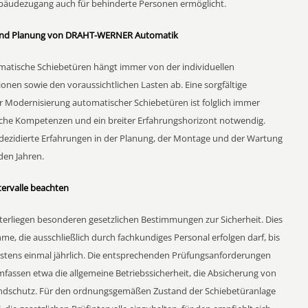
ebäudezugang auch für behinderte Personen ermöglicht.
 und Planung von DRAHT-WERNER Automatik
matische Schiebetüren hängt immer von der individuellen
nen sowie den voraussichtlichen Lasten ab. Eine sorgfältige
odernisierung automatischer Schiebetüren ist folglich immer
ische Kompetenzen und ein breiter Erfahrungshorizont notwendig.
zidierte Erfahrungen in der Planung, der Montage und der Wartung
den Jahren.
ervalle beachten
erliegen besonderen gesetzlichen Bestimmungen zur Sicherheit. Dies
e, die ausschließlich durch fachkundiges Personal erfolgen darf, bis
stens einmal jährlich. Die entsprechenden Prüfungsanforderungen
mfassen etwa die allgemeine Betriebssicherheit, die Absicherung von
andschutz. Für den ordnungsgemäßen Zustand der Schiebetüranlage